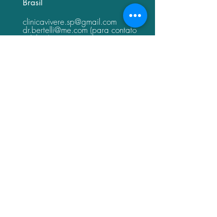
Brasil
clinicavivere.sp@gmail.com
dr.bertelli@me.com
(para contato
médico)
11.2309.0509
11.2309.0629
11.2309.0499
11.96613.7164