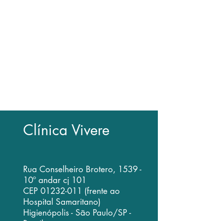
• Agendamento de consultas
exclusivamente com a secretária
• Dúvidas com relação a exames e
indicação cirúrgica devem ser
resolvidas em consulta médica
• Como a consulta médica envolve
exame clínico presencial, é impossível
emitir opinião exclusivamente por email
Clínica Vivere
Rua Conselheiro Brotero, 1539 -
10º andar cj 101
CEP
01232-011
(frente ao
Hospital Samaritano)
Higienópolis - São Paulo/SP -