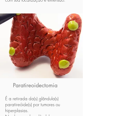
Paratireoidectomia
É a retirada da(s) glândula(s)
paratireóide(s) por tumores ou
hiperplasias.