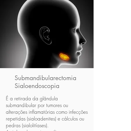
Submandibularectomia
Sialoendoscopia
É a retirada da glândula
submandibular por tumores ou
alterações inflamatórias como infecções
repetidas (sialoadenites) e cálculos ou
pedras (sialolitíases).