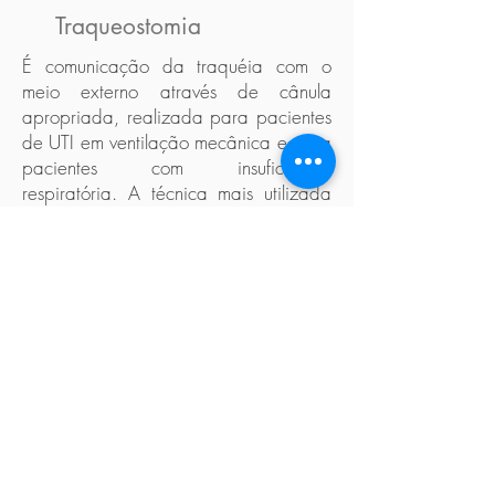
Traqueostomia
É comunicação da traquéia com o
meio externo através de cânula
apropriada, realizada para pacientes
de UTI em ventilação mecânica e para
pacientes com insuficiência
respiratória. A técnica mais utilizada
hoje em dia é a percutânea, realizada
à beira do leito na UTI e guiada por
broncoscopia ou ultrassom. Muito
utilizada durante a pandemia do
COVID-19.
Contato