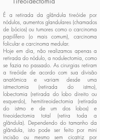
Tireoidectomia
É a retirada da glândula tireóide por
nódulos, aumentos glandulares (chamados
de bócios) ou tumores como o carcinoma
papilífero (o mais comum), carcinoma
folicular e carcinoma medular.
Hoje em dia, não realizamos apenas a
retirada do nódulo, a nodulectomia, como
se fazia no passado. As cirurgias retiram
a tireóide de acordo com sua divisão
anatômica e variam desde uma
istmectomia (retirada do istmo),
lobectomia (retirada do lobo direito ou
esquerdo), hemitireoidectomia (retirada
do istmo e de um dos lobos) e
tireoidectomia total (retira toda a
glândula). Dependendo do tamanho da
glândula, isto pode ser feito por mini
incisão ou mesmo sem cicatriz por