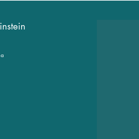
instein
na