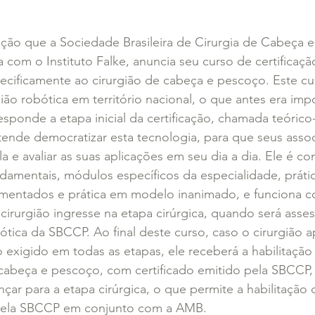
ação que a Sociedade Brasileira de Cirurgia de Cabeça 
 com o Instituto Falke, anuncia seu curso de certificaçã
ecificamente ao cirurgião de cabeça e pescoço. Este cu
gião robótica em território nacional, o que antes era imp
esponde a etapa inicial da certificação, chamada teórico-
tende democratizar esta tecnologia, para que seus asso
 e avaliar as suas aplicações em seu dia a dia. Ele é c
damentais, módulos específicos da especialidade, práti
omentados e prática em modelo inanimado, e funciona 
 cirurgião ingresse na etapa cirúrgica, quando será ass
bótica da SBCCP. Ao final deste curso, caso o cirurgião 
xigido em todas as etapas, ele receberá a habilitação 
 cabeça e pescoço, com certificado emitido pela SBCCP,
çar para a etapa cirúrgica, o que permite a habilitação d
 pela SBCCP em conjunto com a AMB.