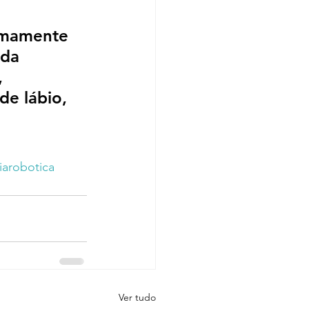
nimamente 
da 
, 
de lábio, 
iarobotica
Ver tudo