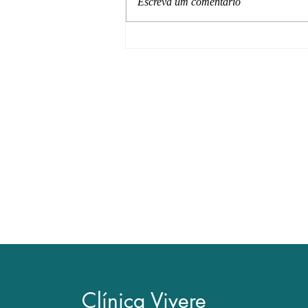
Escreva um comentário
Tratamentos para a tireoide
Contato
• Agendamento de consultas exclu
• Dúvidas com relação a exames 
ser resolvidas em consulta médica
• Como a consulta médica envolve
impossível emitir opinião exclusiva
Clínica Vivere