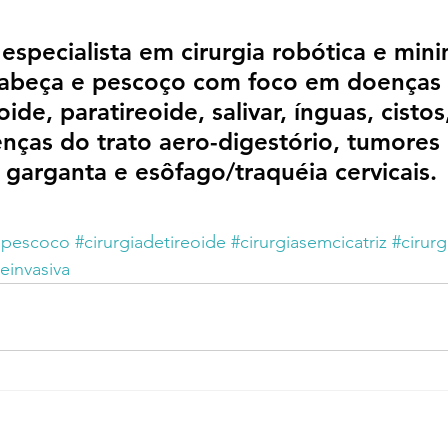
é especialista em cirurgia robótica e mi
cabeça e pescoço com foco em doenças 
oide, paratireoide, salivar, ínguas, cistos
nças do trato aero-digestório, tumores 
, garganta e esôfago/traquéia cervicais.
epescoco
#cirurgiadetireoide
#cirurgiasemcicatriz
#cirurg
einvasiva