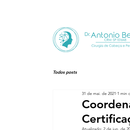
HOME
QUEM SOU
Todos posts
31 de mai. de 2021
1 min d
Coordena
Certific
Atualizado:
2 de jun. de 2