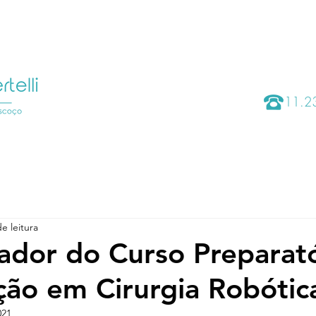
CIRURGIAS
ÁREA DO PACIENTE
O QUE TRATAMO
11.
e leitura
dor do Curso Preparató
ação em Cirurgia Robótic
021