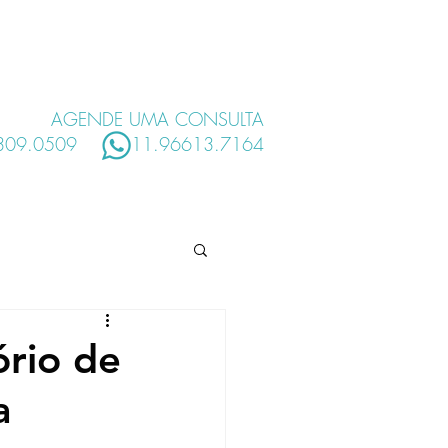
S
HOSPITAIS
MAIS
AGENDE UMA CONSULTA
2309.0509
11.96613.7164
rio de
a