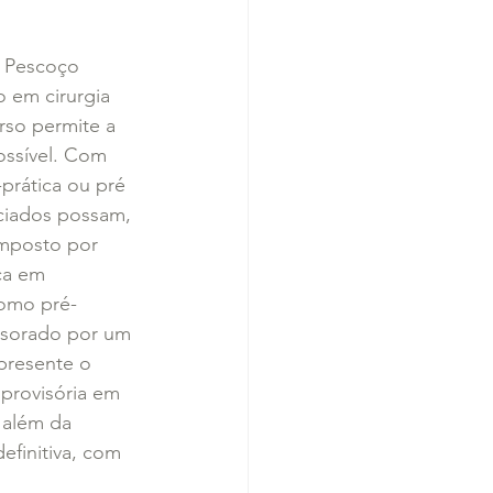
e Pescoço 
o em cirurgia 
rso permite a 
ossível. Com 
prática ou pré 
ciados possam, 
omposto por 
ca em 
como pré-
essorado por um 
apresente o 
provisória em 
 além da 
efinitiva, com 