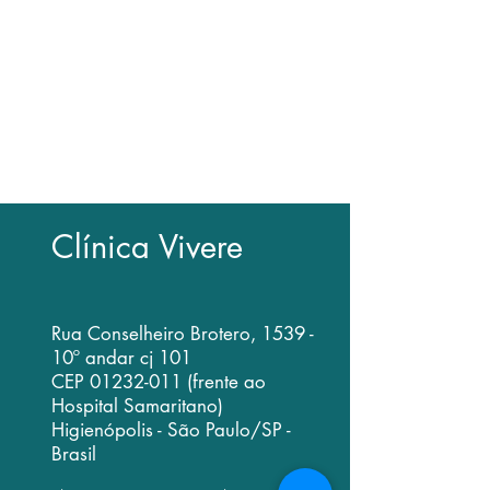
exclusivamente com a secretária
• Dúvidas com relação a exames e
indicação cirúrgica devem ser
resolvidas em consulta médica
• Como a consulta médica envolve
exame clínico presencial, é impossível
emitir opinião exclusivamente por email
Clínica Vivere
Rua Conselheiro Brotero, 1539 -
10º andar cj 101
CEP
01232-011
(frente ao
Hospital Samaritano)
Higienópolis - São Paulo/SP -
Brasil