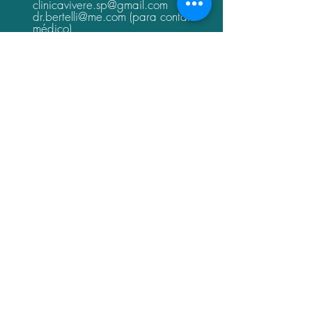
clinicavivere.sp@gmail.com
dr.bertelli@me.com
(para contato
médico)
11.2309.0509
11.2309.0629
11.2309.0499
11.96613.7164