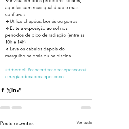
🔹Invista em bons protetores solares, 
aqueles com mais qualidade e mais 
confiáveis
🔹Utilize chapéus, bonés ou gorros
🔹Evite a exposição ao sol nos 
períodos de pico de radiação (entre as 
10h e 14h)
🔹Lave os cabelos depois do 
mergulho na praia ou na piscina.
#drberbelli
#cancerdecabecaepescoco
#
cirurgiaodecabecaepescoco
Ver tudo
Posts recentes