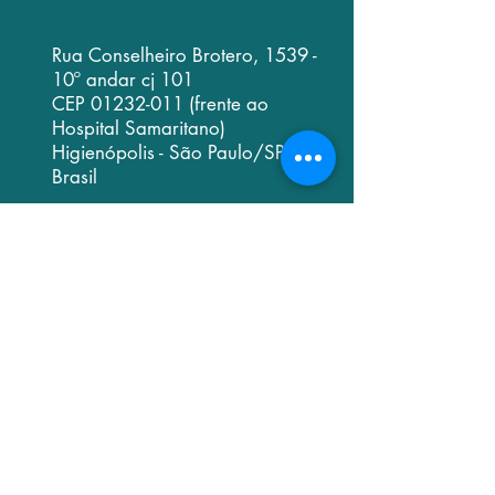
Rua Conselheiro Brotero, 1539 -
10º andar cj 101
CEP
01232-011
(frente ao
Hospital Samaritano)
Higienópolis - São Paulo/SP -
Brasil
clinicavivere.sp@gmail.com
dr.bertelli@me.com
(para contato
médico)
11.2309.0509
11.2309.0629
11.2309.0499
11.96613.7164