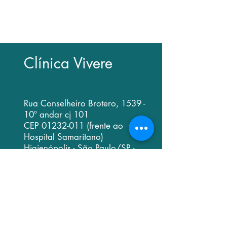
• Como a consulta médica envolve
exame clínico presencial, é impossível
emitir opinião exclusivamente por email
Clínica Vivere
Rua Conselheiro Brotero, 1539 -
10º andar cj 101
CEP
01232-011
(frente ao
Hospital Samaritano)
Higienópolis - São Paulo/SP -
Brasil
clinicavivere.sp@gmail.com
dr.bertelli@me.com
(para contato
médico)
11.2309.0509
11.2309.0629