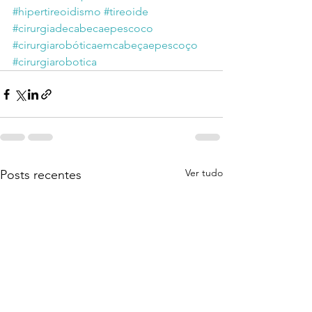
#hipertireoidismo
#tireoide
#cirurgiadecabecaepescoco
#cirurgiarobóticaemcabeçaepescoço
#cirurgiarobotica
Ver tudo
Posts recentes