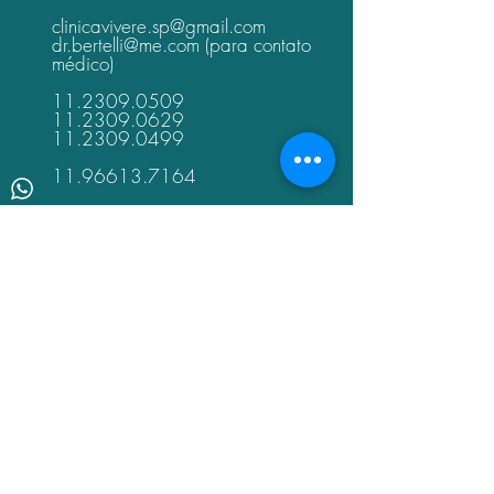
clinicavivere.sp@gmail.com
dr.bertelli@me.com
(para contato
médico)
11.2309.0509
11.2309.0629
11.2309.0499
11.96613.7164