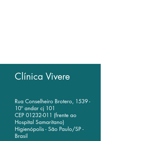
• Agendamento de consultas
exclusivamente com a secretária
• Dúvidas com relação a exames e
indicação cirúrgica devem ser
resolvidas em consulta médica
• Como a consulta médica envolve
exame clínico presencial, é impossível
emitir opinião exclusivamente por email
Clínica Vivere
Rua Conselheiro Brotero, 1539 -
10º andar cj 101
CEP
01232-011
(frente ao
Hospital Samaritano)
Higienópolis - São Paulo/SP -
Brasil