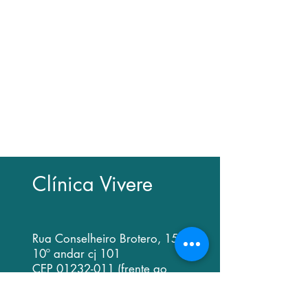
• Agendamento de consultas
exclusivamente com a secretária
• Dúvidas com relação a exames e
indicação cirúrgica devem ser
resolvidas em consulta médica
• Como a consulta médica envolve
exame clínico presencial, é impossível
emitir opinião exclusivamente por email
Clínica Vivere
Rua Conselheiro Brotero, 1539 -
10º andar cj 101
CEP
01232-011
(frente ao
Hospital Samaritano)
Higienópolis - São Paulo/SP -