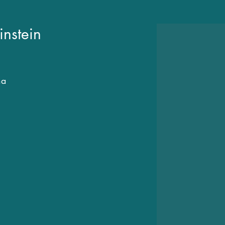
instein
na