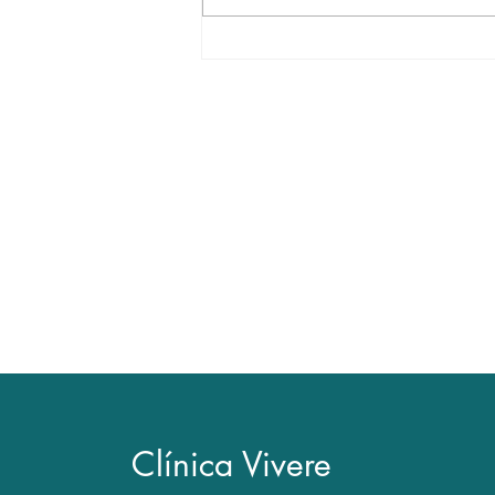
Tratamentos para a tireoide
Contato
• Agendamento de consultas exclu
• Dúvidas com relação a exames 
ser resolvidas em consulta médica
• Como a consulta médica envolve
impossível emitir opinião exclusiva
Clínica Vivere