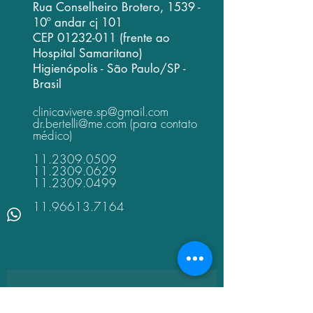
Rua Conselheiro Brotero, 1539 -
10º andar cj 101
CEP
01232-011
(frente ao
Hospital Samaritano)
Higienópolis - São Paulo/SP -
Brasil
clinicavivere.sp@gmail.com
dr.bertelli@me.com
(para contato
médico)
11.2309.0509
11.2309.0629
11.2309.0499
11.96613.7164