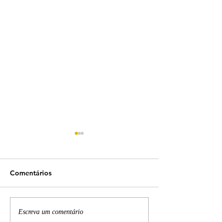
Comentários
E se eu não tratar do
Sintomas de câ
Escreva um comentário