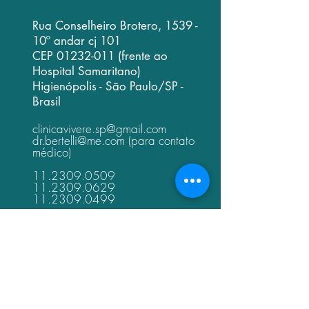
Rua Conselheiro Brotero, 1539 -
10º andar cj 101
CEP
01232-011
(frente ao
Hospital Samaritano)
Higienópolis - São Paulo/SP -
Brasil
clinicavivere.sp@gmail.com
dr.bertelli@me.com
(para contato
médico)
11.2309.0509
11.2309.0629
11.2309.0499
11.96613.7164