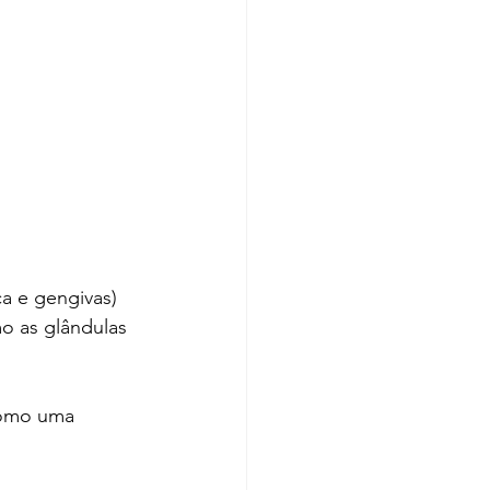
a e gengivas) 
o as glândulas 
como uma 