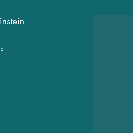
instein
na