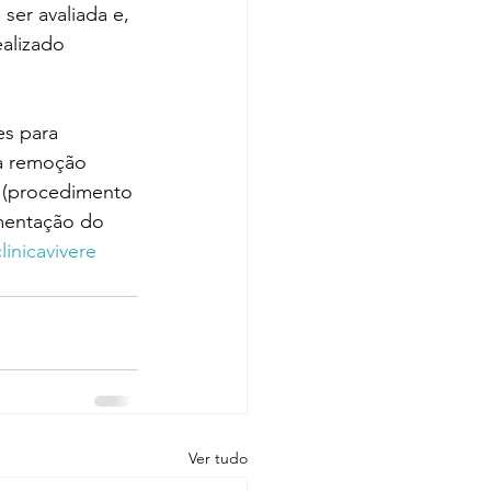
ser avaliada e, 
alizado 
s para 
a remoção 
l (procedimento 
ementação do 
linicavivere
Ver tudo