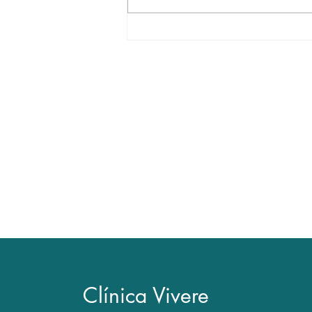
Tratamentos para a tireoide
Contato
• Agendamento de consultas exclu
• Dúvidas com relação a exames 
ser resolvidas em consulta médica
• Como a consulta médica envolve
impossível emitir opinião exclusiva
Clínica Vivere