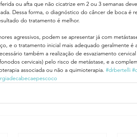
 ferida ou afta que não cicatrize em 2 ou 3 semanas deve 
iada. Dessa forma, o diagnóstico do câncer de boca é re
sultado do tratamento é melhor.
mores agressivos, podem se apresentar já com metástase
ço, e o tratamento inicial mais adequado geralmente é 
necessário também a realização de esvaziamento cervica
nfonodos cervicais) pelo risco de metástase, e a compl
terapia associada ou não a quimioterapia. 
#drbertelli
#c
urgiadecabecaepescoco