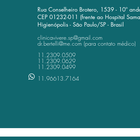
Rua Conselheiro Brotero, 1539 - 10º and
CEP 01232-011
(frente ao Hospital Sama
Higienópolis - São Paulo/SP - Brasil
clinicavivere.sp@gmail.com
dr.bertelli@me.com
(para contato médico)
11.2309.0509
11.2309.0629
11.2309.0499
11.96613.7164