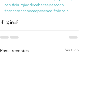
osp
#cirurgiaodecabecaepescoco
#cancerdecabecaepescoco
#biopsia
Ver tudo
Posts recentes