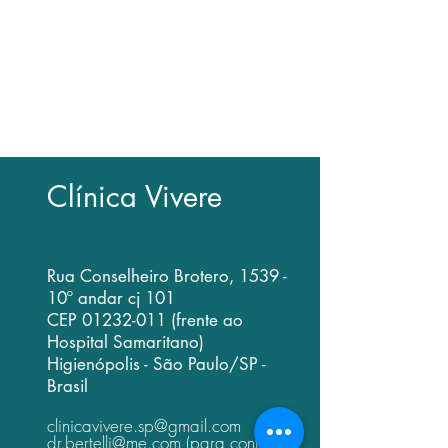
• Dúvidas com relação a exames e
indicação cirúrgica devem ser
resolvidas em consulta médica
• Como a consulta médica envolve
exame clínico presencial, é impossível
emitir opinião exclusivamente por email
Clínica Vivere
Rua Conselheiro Brotero, 1539 -
10º andar cj 101
CEP
01232-011
(frente ao
Hospital Samaritano)
Higienópolis - São Paulo/SP -
Brasil
clinicavivere.sp@gmail.com
dr.bertelli@me.com
(para contato